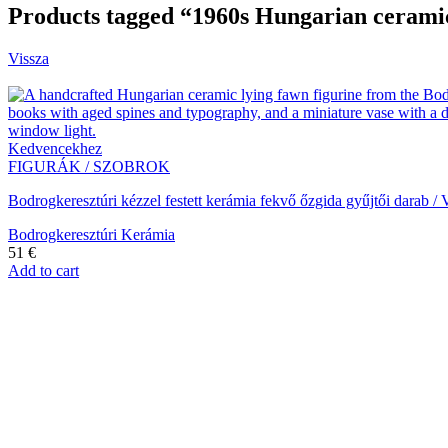
Products tagged “1960s Hungarian cerami
Vissza
Kedvencekhez
FIGURÁK / SZOBROK
Bodrogkeresztúri kézzel festett kerámia fekvő őzgida gyűjtői darab
Bodrogkeresztúri Kerámia
51
€
Add to cart