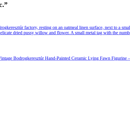
c.”
 / Vintage Bodrogkeresztúr Hand-Painted Ceramic Lying Fawn Figurine –