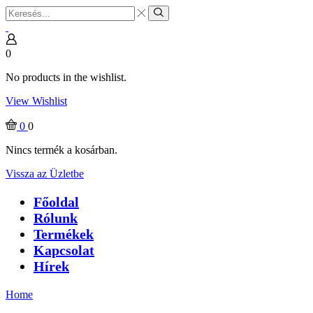
Search
input
Search
0
No products in the wishlist.
View Wishlist
0
0
Nincs termék a kosárban.
Vissza az Üzletbe
Főoldal
Rólunk
Termékek
Kapcsolat
Hírek
Home