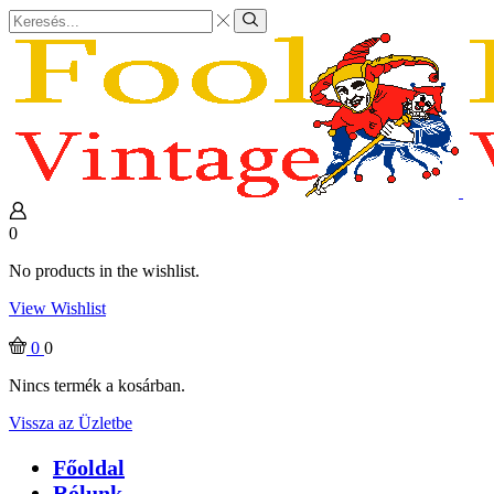
Search
input
Search
0
No products in the wishlist.
View Wishlist
0
0
Nincs termék a kosárban.
Vissza az Üzletbe
Főoldal
Rólunk