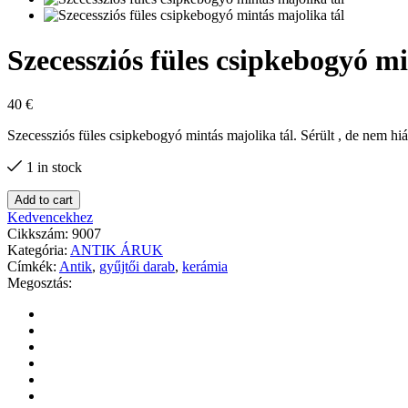
Szecessziós füles csipkebogyó m
40
€
Szecessziós füles csipkebogyó mintás majolika tál. Sérült , de nem h
1 in stock
Add to cart
Kedvencekhez
Cikkszám:
9007
Kategória:
ANTIK ÁRUK
Címkék:
Antik
,
gyűjtői darab
,
kerámia
Megosztás: