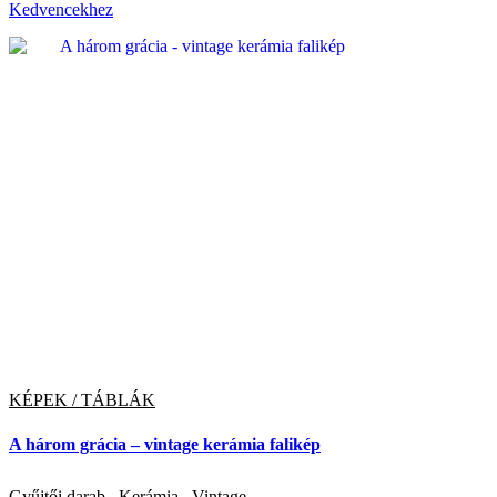
Kedvencekhez
KÉPEK / TÁBLÁK
A három grácia – vintage kerámia falikép
Gyűjtői darab
,
Kerámia
,
Vintage