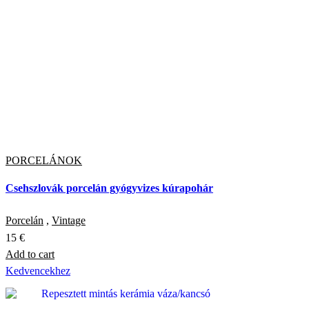
PORCELÁNOK
Csehszlovák porcelán gyógyvizes kúrapohár
Porcelán
,
Vintage
15
€
Add to cart
Kedvencekhez