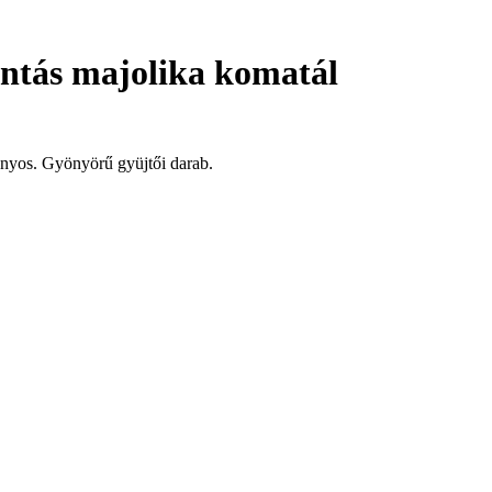
intás majolika komatál
iányos. Gyönyörű gyüjtői darab.