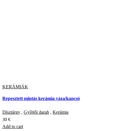
KERÁMIÁK
Repesztett mintás kerámia váza/kancsó
Dísztárgy
,
Gyűjtői darab
,
Kerámia
30
€
Add to cart