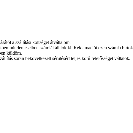
tól a szállítási költséget átvállalom.
etően minden esetben számlát állítok ki. Reklamációt ezen számla birto
lben küldöm.
llítás során bekövetkezett sérülésért teljes körű felelősséget vállalok.