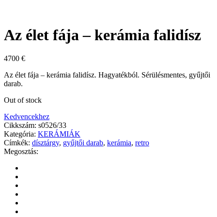
Az élet fája – kerámia falidísz
4700
€
Az élet fája – kerámia falidísz. Hagyatékból. Sérülésmentes, gyűjtői
darab.
Out of stock
Kedvencekhez
Cikkszám:
s0526/33
Kategória:
KERÁMIÁK
Címkék:
dísztárgy
,
gyűjtői darab
,
kerámia
,
retro
Megosztás: