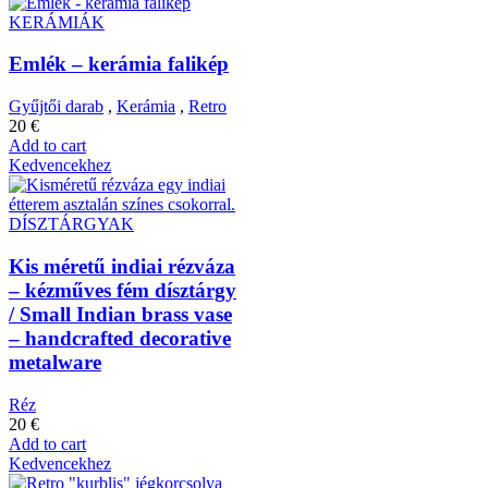
KERÁMIÁK
Emlék – kerámia falikép
Gyűjtői darab
,
Kerámia
,
Retro
20
€
Add to cart
Kedvencekhez
DÍSZTÁRGYAK
Kis méretű indiai rézváza
– kézműves fém dísztárgy
/ Small Indian brass vase
– handcrafted decorative
metalware
Réz
20
€
Add to cart
Kedvencekhez