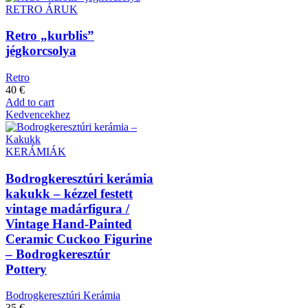
RETRO ÁRUK
Retro „kurblis”
jégkorcsolya
Retro
40
€
Add to cart
Kedvencekhez
KERÁMIÁK
Bodrogkeresztúri kerámia
kakukk – kézzel festett
vintage madárfigura /
Vintage Hand-Painted
Ceramic Cuckoo Figurine
– Bodrogkeresztúr
Pottery
Bodrogkeresztúri Kerámia
35
€