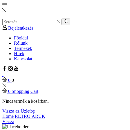
Search
input
Search
Bejelentkezés
Főoldal
Rólunk
Termékek
Hírek
Kapcsolat
Facebook
Instagram
Youtube
0
0
0
Shopping Cart
Nincs termék a kosárban.
Vissza az Üzletbe
Home
RETRO ÁRUK
Vissza