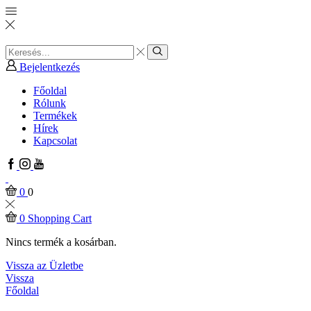
Search
input
Search
Bejelentkezés
Főoldal
Rólunk
Termékek
Hírek
Kapcsolat
Facebook
Instagram
Youtube
0
0
0
Shopping Cart
Nincs termék a kosárban.
Vissza az Üzletbe
Vissza
Főoldal